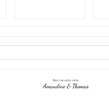
Astuces design pour vos
Des 
cartes de visite
élég
.
Merci de votre visite
Amandine & Thomas