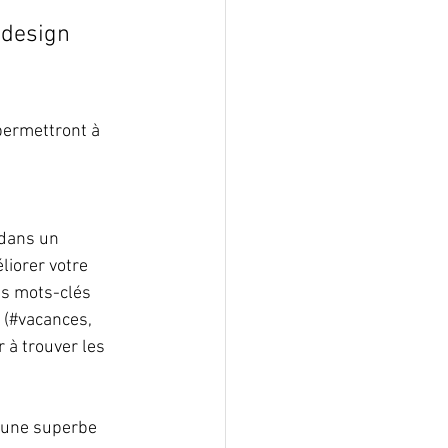
 design 
permettront à 
 dans un 
liorer votre 
s mots-clés 
 (#vacances, 
 à trouver les 
z une superbe 