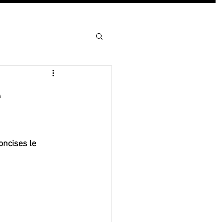
e
oncises le 