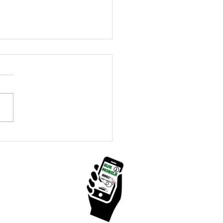
sites simples et
ants